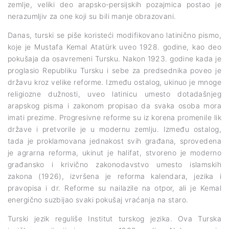
zemlje, veliki deo arapsko-persijskih pozajmica postao je
nerazumljiv za one koji su bili manje obrazovani.
Danas, turski se piše koristeći modifikovano latinično pismo,
koje je Mustafa Kemal Atatürk uveo 1928. godine, kao deo
pokušaja da osavremeni Tursku. Nakon 1923. godine kada je
proglasio Republiku Tursku i sebe za predsednika poveo je
državu kroz velike reforme. Između ostalog, ukinuo je mnoge
religiozne dužnosti, uveo latinicu umesto dotadašnjeg
arapskog pisma i zakonom propisao da svaka osoba mora
imati prezime. Progresivne reforme su iz korena promenile lik
države i pretvorile je u modernu zemlju. Između ostalog,
tada je proklamovana jednakost svih građana, sprovedena
je agrarna reforma, ukinut je halifat, stvoreno je moderno
građansko i krivično zakonodavstvo umesto islamskih
zakona (1926), izvršena je reforma kalendara, jezika i
pravopisa i dr. Reforme su nailazile na otpor, ali je Kemal
energično suzbijao svaki pokušaj vraćanja na staro.
Turski jezik reguliše Institut turskog jezika. Ova Turska