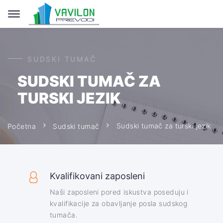
SUDSKI TUMAČ
SUDSKI TUMAČ ZA
TURSKI JEZIK
Sudski tumač za turski jezik
Početna
Sudski tumač
Kvalifikovani zaposleni
Naši zaposleni pored iskustva poseduju i
kvalifikacije za obavljanje posla sudskog
tumača.