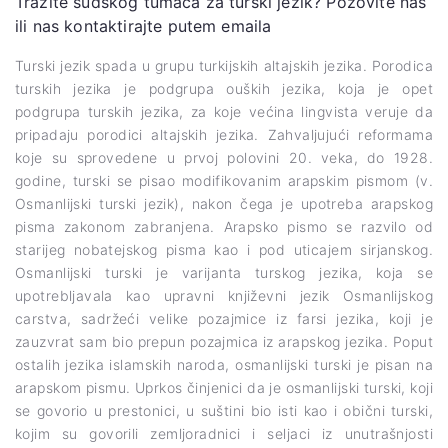
Tražite sudskog tumača za turski jezik? Pozovite nas
ili nas kontaktirajte putem emaila
Turski jezik spada u grupu turkijskih altajskih jezika. Porodica
turskih jezika je podgrupa ouških jezika, koja je opet
podgrupa turskih jezika, za koje većina lingvista veruje da
pripadaju porodici altajskih jezika. Zahvaljujući reformama
koje su sprovedene u prvoj polovini 20. veka, do 1928.
godine, turski se pisao modifikovanim arapskim pismom (v.
Osmanlijski turski jezik), nakon čega je upotreba arapskog
pisma zakonom zabranjena. Arapsko pismo se razvilo od
starijeg nobatejskog pisma kao i pod uticajem sirjanskog.
Osmanlijski turski je varijanta turskog jezika, koja se
upotrebljavala kao upravni književni jezik Osmanlijskog
carstva, sadržeći velike pozajmice iz farsi jezika, koji je
zauzvrat sam bio prepun pozajmica iz arapskog jezika. Poput
ostalih jezika islamskih naroda, osmanlijski turski je pisan na
arapskom pismu. Uprkos činjenici da je osmanlijski turski, koji
se govorio u prestonici, u suštini bio isti kao i obični turski,
kojim su govorili zemljoradnici i seljaci iz unutrašnjosti