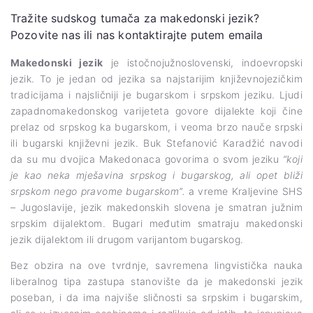
Tražite sudskog tumača za makedonski jezik?
Pozovite nas ili nas kontaktirajte putem emaila
Makedonski jezik
je istočnojužnoslovenski, indoevropski
jezik. To je jedan od jezika sa najstarijim književnojezičkim
tradicijama i najsličniji je bugarskom i srpskom jeziku. Ljudi
zapadnomakedonskog varijeteta govore dijalekte koji čine
prelaz od srpskog ka bugarskom, i veoma brzo nauče srpski
ili bugarski književni jezik. Buk Stefanović Karadžić navodi
da su mu dvojica Makedonaca govorima o svom jeziku
“koji
je kao neka mješavina srpskog i bugarskog, ali opet bliži
srpskom nego pravome bugarskom”.
a vreme Kraljevine SHS
– Jugoslavije, jezik makedonskih slovena je smatran južnim
srpskim dijalektom. Bugari međutim smatraju makedonski
jezik dijalektom ili drugom varijantom bugarskog.
Bez obzira na ove tvrdnje, savremena lingvistička nauka
liberalnog tipa zastupa stanovište da je makedonski jezik
poseban, i da ima najviše sličnosti sa srpskim i bugarskim,