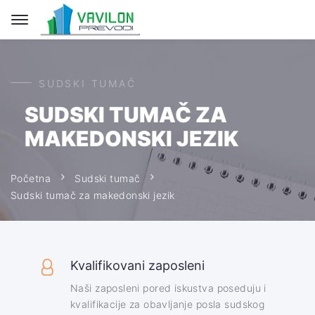
SUDSKI TUMAČ
SUDSKI TUMAČ ZA
MAKEDONSKI JEZIK
Početna
Sudski tumač
Sudski tumač za makedonski jezik
Kvalifikovani zaposleni
Naši zaposleni pored iskustva poseduju i
kvalifikacije za obavljanje posla sudskog