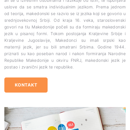
ali se u izvesnim osobinama i razlikuje od istih, te ispunjava
uslove da se smatra individualnim jezikom. Prema jednom
od teorija, makedonski se razvio se iz jezika koji se govorio u
srednjovekovnoj Srbiji. Od kraja 16. veka, staroslovenski
govori na tlu Makedonije počeli su da formiraju makedonski
jezik u pisanoj formi. Tokom postojanja Kraljevine Srbije i
Kraljevine Jugoslavije, Makedonci su imali srpski kao
maternji jezik, jer su bili smatrani Srbima. Godine 1944.
priznati su kao poseban narod i nakon formiranja Narodne
Republike Makedonije u okviru FNRJ, makedonski jezik je
postao i zvanični jezik te republike.
KONTAKT